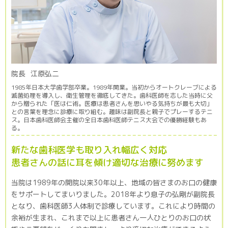
院長
江原弘二
1985年日本大学歯学部卒業。1989年開業。当初からオートクレーブによる
滅菌処理を導入し、衛生管理を徹底してきた。歯科医師を志した当時に父
から贈られた「医は仁術。医療は患者さんを思いやる気持ちが最も大切」
との言葉を理念に診療に取り組む。趣味は副院長と親子でプレーするテニ
ス。日本歯科医師会主催の全日本歯科医師テニス大会での優勝経験もあ
る。
新たな歯科医学も取り入れ幅広く対応
患者さんの話に耳を傾け適切な治療に努めます
当院は1989年の開院以来30年以上、地域の皆さまのお口の健康
をサポートしてまいりました。2018年より息子の弘剛が副院長
となり、歯科医師3人体制で診療しています。これにより時間の
余裕が生まれ、これまで以上に患者さん一人ひとりのお口の状