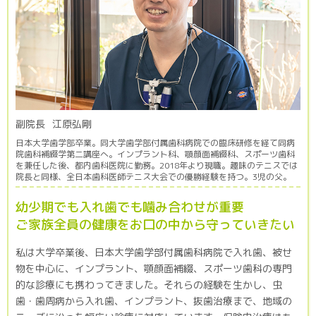
副院長
江原弘剛
日本大学歯学部卒業。同大学歯学部付属歯科病院での臨床研修を経て同病
院歯科補綴学第二講座へ。インプラント科、顎顔面補綴科、スポーツ歯科
を兼任した後、都内歯科医院に勤務。2018年より現職。趣味のテニスでは
院長と同様、全日本歯科医師テニス大会での優勝経験を持つ。3児の父。
幼少期でも入れ歯でも噛み合わせが重要
ご家族全員の健康をお口の中から守っていきたい
私は大学卒業後、日本大学歯学部付属歯科病院で入れ歯、被せ
物を中心に、インプラント、顎顔面補綴、スポーツ歯科の専門
的な診療にも携わってきました。それらの経験を生かし、虫
歯・歯周病から入れ歯、インプラント、抜歯治療まで、地域の